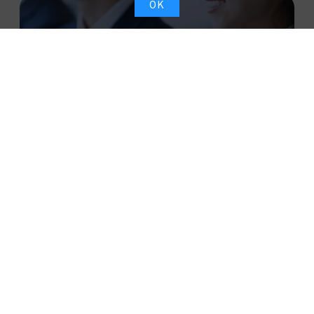
OK
採用情報
Recruitment information
More
サービス
Service