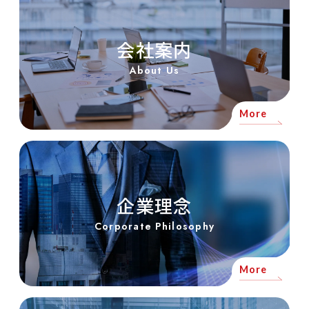
会社案内
About Us
More
企業理念
Corporate Philosophy
More