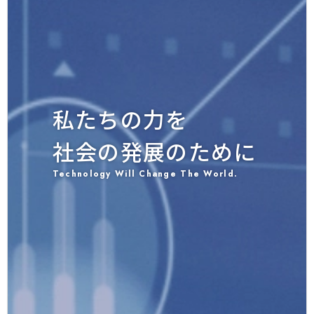
実践的な研修と
私たちの力を
自身の発想が
フィードバックによる
社会の発展のために
可能性を作る
自己の成長を促す
Technology Will Change The World.
Your ideas create possibilities.
Promoting personal growth through practical
training and feedback.